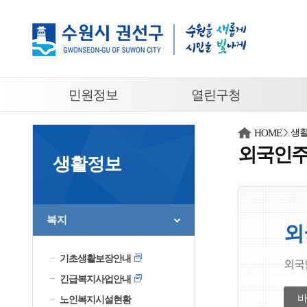
바로가기 메뉴
주메뉴
민원정보
열린구청
HOME
생
외국인주
생활정보
복지
외
기초생활보장안내
외국
긴급복지사업안내
노인복지시설현황